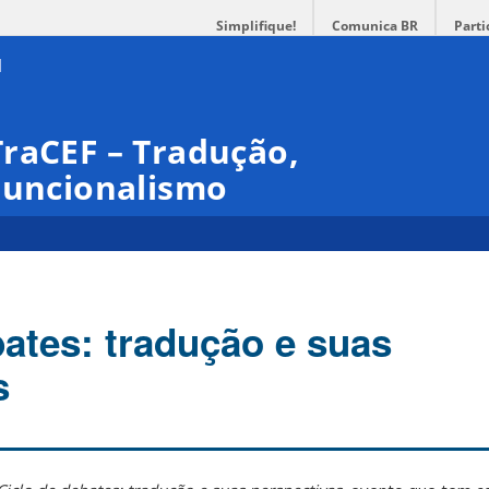
Simplifique!
Comunica BR
Parti
raCEF – Tradução,
Funcionalismo
bates: tradução e suas
s