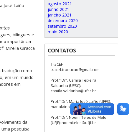
agosto 2021
ia José Laiño
junho 2021
janeiro 2021
dezembro 2020
setembro 2020
entos
maio 2020
gues, bilíngues e
ar a importância
ª Mirella Giracca
CONTATOS
TraCEF :
tracef.traducao@gmail.com
a tradução como
uno, em um mundo
Prof.ª Drª. Camila Teixeira
iadores em
Saldanha (UFSC):
camila.saldanha@ufsc.br
Prof.ª Drª. Maria José Laiño (UFFS):
marialaino@uffs.edu.br
Prof.ª Drª. Noemi Teles de Melo
volvimento da
(UFJF): noemiteles@ufjf.br
de uma pesquisa