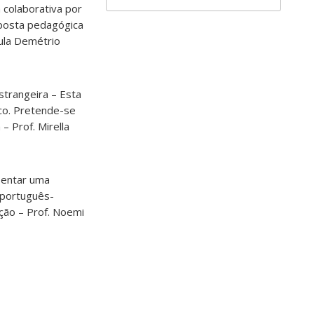
 colaborativa por
oposta pedagógica
aula Demétrio
strangeira – Esta
ico. Pretende-se
– Prof. Mirella
esentar uma
o português-
ução – Prof. Noemi