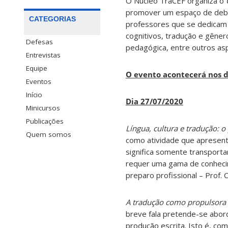
O Núcleo TraCEF organiza o
promover um espaço de debat
CATEGORIAS
professores que se dedicam 
cognitivos, tradução e gêner
Defesas
pedagógica, entre outros as
Entrevistas
Equipe
O evento acontecerá nos d
Eventos
Início
Dia 27/07/2020
Minicursos
Publicações
Língua, cultura e tradução: o
Quem somos
como atividade que apresenta
significa somente transporta
requer uma gama de conhecime
preparo profissional – Prof. 
A tradução como propulsora d
breve fala pretende-se abord
produção escrita. Isto é, co