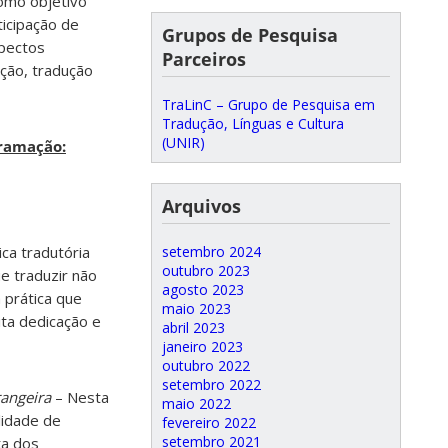
omo objetivo
icipação de
Grupos de Pesquisa
spectos
Parceiros
ação, tradução
TraLinC – Grupo de Pesquisa em
Tradução, Línguas e Cultura
(UNIR)
gramação:
Arquivos
ca tradutória
setembro 2024
outubro 2023
e traduzir não
agosto 2023
 prática que
maio 2023
ita dedicação e
abril 2023
janeiro 2023
outubro 2022
setembro 2022
rangeira
– Nesta
maio 2022
lidade de
fevereiro 2022
setembro 2021
ta dos