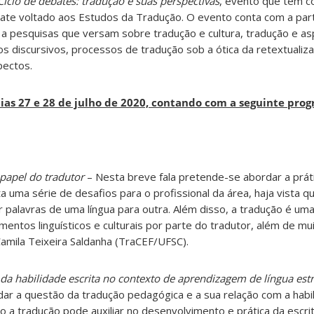
Ciclo de debates: tradução e suas perspectivas
, evento que tem c
e voltado aos Estudos da Tradução. O evento conta com a part
a pesquisas que versam sobre tradução e cultura, tradução e a
os discursivos, processos de tradução sob a ótica da retextualiz
pectos.
ias 27 e 28 de julho de 2020, contando com a seguinte pro
 papel do tradutor
– Nesta breve fala pretende-se abordar a práti
 uma série de desafios para o profissional da área, haja vista qu
r palavras de uma língua para outra. Além disso, a tradução é uma
ntos linguísticos e culturais por parte do tradutor, além de mu
Camila Teixeira Saldanha (TraCEF/UFSC).
a habilidade escrita no contexto de aprendizagem de língua est
ar a questão da tradução pedagógica e a sua relação com a habi
mo a tradução pode auxiliar no desenvolvimento e prática da escri