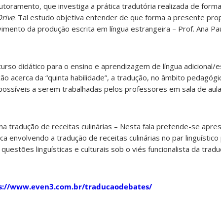
toramento, que investiga a prática tradutória realizada de forma
rive
. Tal estudo objetiva entender de que forma a presente pr
imento da produção escrita em língua estrangeira – Prof. Ana P
rso didático para o ensino e aprendizagem de língua adicional/e
ão acerca da “quinta habilidade”, a tradução, no âmbito pedagóg
ossíveis a serem trabalhadas pelos professores em sala de aula 
na tradução de receitas culinárias – Nesta fala pretende-se apr
a envolvendo a tradução de receitas culinárias no par linguístic
uestões linguísticas e culturais sob o viés funcionalista da trad
s://www.even3.com.br/traducaodebates/