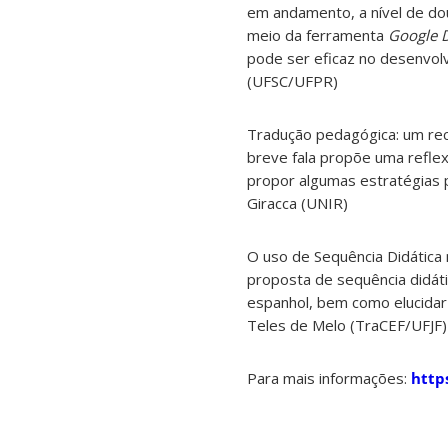
em andamento, a nível de dou
meio da ferramenta
Google D
pode ser eficaz no desenvolv
(UFSC/UFPR)
Tradução pedagógica: um recu
breve fala propõe uma reflex
propor algumas estratégias p
Giracca (UNIR)
O uso de Sequência Didática 
proposta de sequência didátic
espanhol, bem como elucidar q
Teles de Melo (TraCEF/UFJF)
Para mais informações:
http