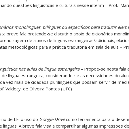
hando questões linguísticas e culturais nesse ínterim – Prof. Mar
ionários monolíngues, bilíngues ou específicos para traduzir elem
ta breve fala pretende-se discutir o apoio de dicionários monolín
prendizagem de alunos de línguas estrangeiras/adicionais; elucid
s metodológicas para a prática tradutória em sala de aula – Prof
guística nas aulas de língua estrangeira
– Propõe-se nesta fala 
as de língua estrangeira, considerando-se as necessidades do al
cada vez mais de cidadãos plurilíngues que possam servir de med
rof. Valdecy de Oliveira Pontes (UFC)
ino de LE: o uso do
Google Drive
como ferramenta para o desen
e línguas. A breve fala visa a compartilhar algumas impressões 